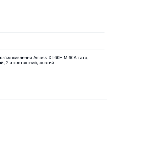
оз'єм живлення Amass XT60E-M 60А тато,
й, 2-х контактний, жовтий