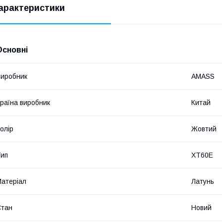
арактеристики
Основні
иробник
AMASS
раїна виробник
Китай
олір
Жовтий
ип
XT60E
атеріал
Латунь
Стан
Новий