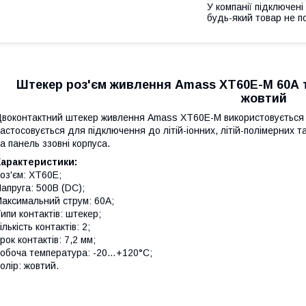
У компанії підключені
будь-який товар не п
Штекер роз'єм живлення Amass XT60E-M 60А т
жовтий
воконтактний штекер живлення Amass XT60E-M використовується 
астосовується для підключення до літій-іонних, літій-полімерних 
а панель ззовні корпуса.
Характеристики:
оз'єм: XT60E;
апруга: 500В (DC);
аксимальний струм: 60А;
ипи контактів: штекер;
ількість контактів: 2;
рок контактів: 7,2 мм;
обоча температура: -20…+120°С;
олір: жовтий.