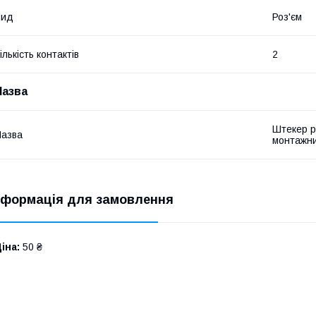
Вид
Роз'єм
ількість контактів
2
Назва
Штекер р
азва
монтажни
нформація для замовлення
іна:
50 ₴