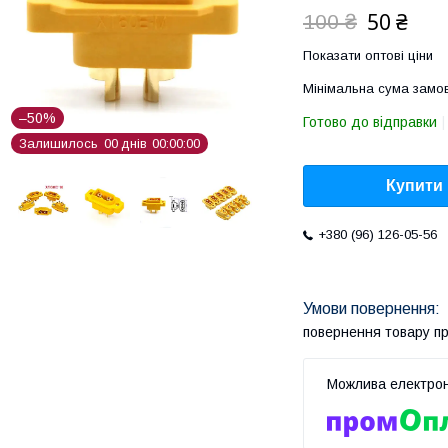
50 ₴
100 ₴
Показати оптові ціни
Мінімальна сума замов
–50%
Готово до відправки
Залишилось
0
0
днів
0
0
0
0
0
0
Купити
+380 (96) 126-05-56
повернення товару п