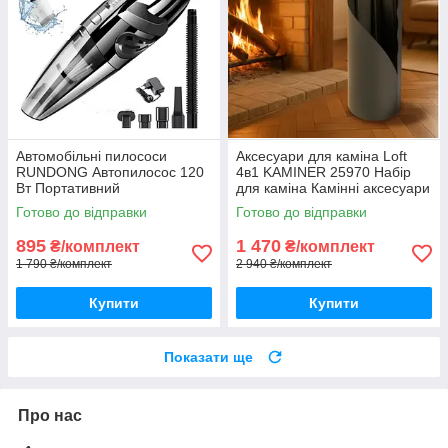
Автомобільні пилососи
Аксесуари для каміна Loft
RUNDONG Автопилосос 120
4в1 KAMINER 25970 Набір
Вт Портативний
для каміна Камінні аксесуари
автомобільний пилосос
Камінний набір печеної
Готово до відправки
Готово до відправки
Автомобільний пилосос
Предмети для каміна
потужний
895
1 470
₴/комплект
₴/комплект
1 790 ₴/комплект
2 940 ₴/комплект
Купити
Купити
Показати ще
Про нас