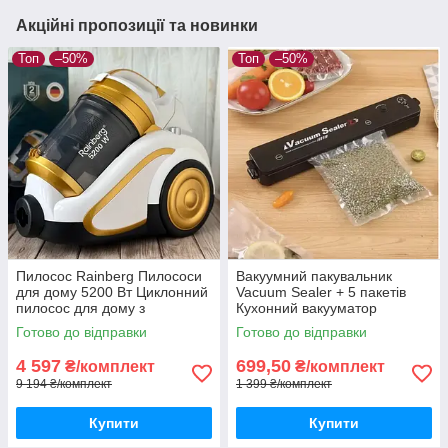
Акційні пропозиції та новинки
Топ
–50%
Топ
–50%
Пилосос Rainberg Пилососи
Вакуумний пакувальник
для дому 5200 Вт Циклонний
Vacuum Sealer + 5 пакетів
пилосос для дому з
Кухонний вакууматор
контейнером Пилосос без
Вакууматор для продуктів
Готово до відправки
Готово до відправки
мішка для збирання пилу
(Вакуумні пакувальники
вакууматори)
4 597
699,50
₴/комплект
₴/комплект
9 194 ₴/комплект
1 399 ₴/комплект
Купити
Купити