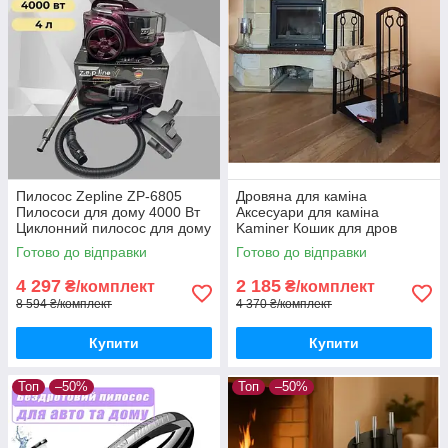
Пилосос Zepline ZP-6805
Дровяна для каміна
Пилососи для дому 4000 Вт
Аксесуари для каміна
Циклонний пилосос для дому
Kaminer Кошик для дров
з контейнером, якісний
Дров'яна лофт Аксесуари
Готово до відправки
Готово до відправки
пилосос для дому
для камінів і дров'яних печей
4 297
2 185
₴/комплект
₴/комплект
8 594 ₴/комплект
4 370 ₴/комплект
Купити
Купити
Топ
–50%
Топ
–50%