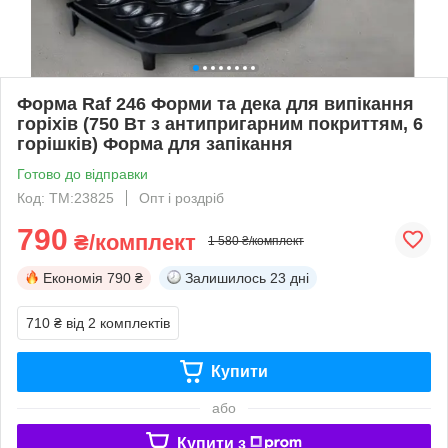
Форма Raf 246 Форми та дека для випікання
горіхів (750 Вт з антипригарним покриттям, 6
горішків) Форма для запікання
Готово до відправки
Код: ТМ:23825
Опт і роздріб
790
₴/комплект
1 580 ₴/комплект
Економія
790 ₴
Залишилось
23 дні
710 ₴
від 2 комплектів
Купити
або
Купити з