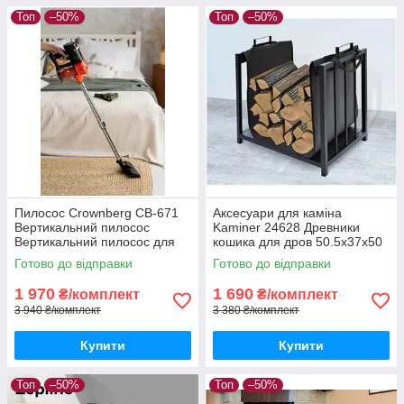
Топ
–50%
Топ
–50%
Пилосос Crownberg CB-671
Аксесуари для каміна
Вертикальний пилосос
Kaminer 24628 Древники
Вертикальний пилосос для
кошика для дров 50.5x37x50
сухого прибирання (Пилосос
см Дров'яна для каміна
Готово до відправки
Готово до відправки
для підтримання чистоти в
Сучасний дровник
домі)
1 970
1 690
₴/комплект
₴/комплект
3 940 ₴/комплект
3 380 ₴/комплект
Купити
Купити
Топ
–50%
Топ
–50%