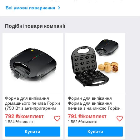
Всі умови повернення
Подібні товари компанії
Форма для випікання
Форми для випікання
домашнього печива Горіхи
Форма для випікання
(750 Вт з антипригарним
печива з начинкою Горіхи
покриттям) Форми для
Raf 246 Форма для
792
791
₴/комплект
₴/комплект
печива Форма для випічки
випікання горіхів
1 584 ₴/комплект
1 582 ₴/комплект
горіхів
горіховарка
бутербродниця
Купити
Купити