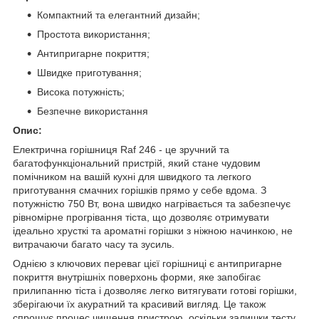
Компактний та елегантний дизайн;
Простота використання;
Антипригарне покриття;
Швидке приготування;
Висока потужність;
Безпечне використання
Опис:
Електрична горішниця Raf 246 - це зручний та
багатофункціональний пристрій, який стане чудовим
помічником на вашій кухні для швидкого та легкого
приготування смачних горішків прямо у себе вдома. З
потужністю 750 Вт, вона швидко нагрівається та забезпечує
рівномірне прогрівання тіста, що дозволяє отримувати
ідеально хрусткі та ароматні горішки з ніжною начинкою, не
витрачаючи багато часу та зусиль.
Однією з ключових переваг цієї горішниці є антипригарне
покриття внутрішніх поверхонь форми, яке запобігає
прилипанню тіста і дозволяє легко витягувати готові горішки,
зберігаючи їх акуратний та красивий вигляд. Це також
спрощує процес чищення пристрою, оскільки залишки тесту