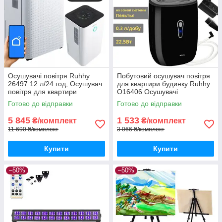
Осушувачі повітря Ruhhy
Побутовий осушувач повітря
26497 12 л/24 год, Осушувач
для квартири будинку Ruhhy
повітря для квартири
O16406 Осушувачі
Електричний осушувач
повітря22W Осушення
Готово до відправки
Готово до відправки
повітря (гігростат, таймер,
повітря у квартирі
WiFi
5 845
1 533
₴/комплект
₴/комплект
11 690 ₴/комплект
3 066 ₴/комплект
Купити
Купити
–50%
–50%