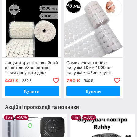
Липучки круглі на клейовій
Самоклеючі застібки
основі липучка велкро
липучки 10мм 1000шт
15мм липучки з двох
липучки клейові круглі
половинок 1000шт
липучки для виробів
440
290
₴
₴
880 ₴
580 ₴
Купити
Купити
Акційні пропозиції та новинки
Топ
–50%
Топ
–50%