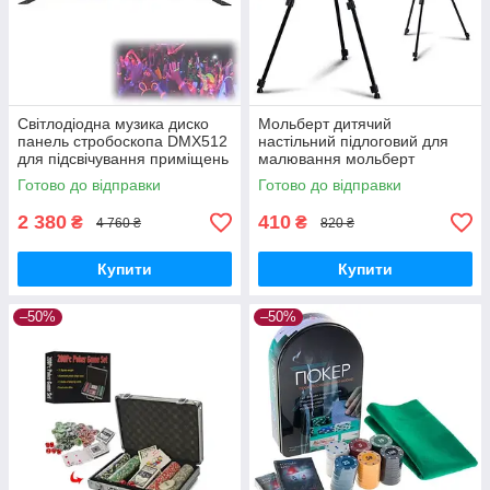
Світлодіодна музика диско
Мольберт дитячий
панель стробоскопа DMX512
настільний підлоговий для
для підсвічування приміщень
малювання мольберт
складаний
Готово до відправки
Готово до відправки
2 380
410
₴
₴
4 760 ₴
820 ₴
Купити
Купити
–50%
–50%