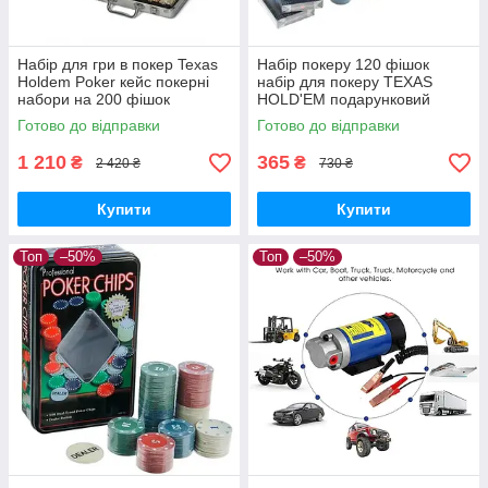
Набір для гри в покер Texas
Набір покеру 120 фішок
Holdem Poker кейс покерні
набір для покеру TEXAS
набори на 200 фішок
HOLD'EM подарунковий
покер
Готово до відправки
Готово до відправки
1 210
365
₴
₴
2 420 ₴
730 ₴
Купити
Купити
Топ
–50%
Топ
–50%