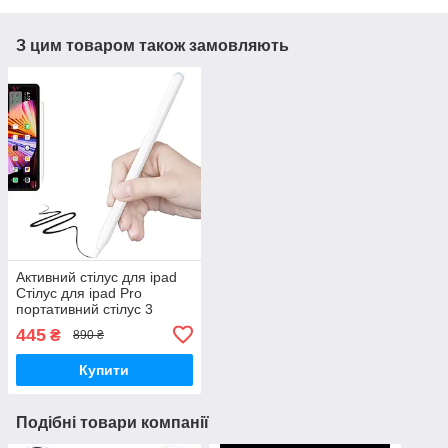
З цим товаром також замовляють
Активний стілус для ipad
Стілус для ipad Pro
портативний стілус 3
наконечника Стілус для
445
₴
890 ₴
ipad 2-6
Купити
Подібні товари компанії