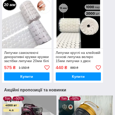
Липучки самоклеючі
Липучки круглі на клейовій
декоративні кружки кружки
основі липучка велкро
застібки липучки 20мм білі
15мм липучки з двох
1000 шт
половинок 1000шт
575
440
₴
₴
1 150 ₴
880 ₴
Купити
Купити
Акційні пропозиції та новинки
Топ
–50%
Топ
–50%