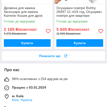
Дровяна для каміна
Осушувачі повітря Ruhhy
Аксесуари для каміна
26497 12 л/24 год, Осушувач
Kaminer Кошик для дров
повітря для квартири
Дров'яна лофт Аксесуари
Електричний осушувач
Готово до відправки
Готово до відправки
для камінів і дров'яних печей
повітря (гігростат, таймер,
WiFi
2 185
5 845
₴/комплект
₴/комплект
4 370 ₴/комплект
11 690 ₴/комплект
Купити
Купити
Показати ще
Про нас
98% позитивних з 254 відгуків за рік
Працює з 03.01.2024
м. Київ
Київ, Україна