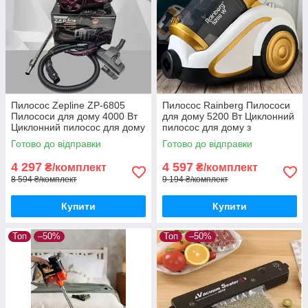
Пилосос Zepline ZP-6805
Пилосос Rainberg Пилососи
Пилососи для дому 4000 Вт
для дому 5200 Вт Циклонний
Циклонний пилосос для дому
пилосос для дому з
з контейнером, якісний
контейнером Пилосос без
Готово до відправки
Готово до відправки
пилосос для дому
мішка для збирання пилу
4 297
4 597
₴/комплект
₴/комплект
8 594 ₴/комплект
9 194 ₴/комплект
Купити
Купити
Топ
–50%
Топ
–50%