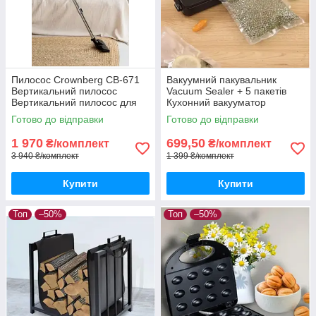
Пилосос Crownberg CB-671
Вакуумний пакувальник
Вертикальний пилосос
Vacuum Sealer + 5 пакетів
Вертикальний пилосос для
Кухонний вакууматор
сухого прибирання (Пилосос
Вакууматор для продуктів
Готово до відправки
Готово до відправки
для підтримання чистоти в
(Вакуумні пакувальники
домі)
вакууматори)
1 970
699,50
₴/комплект
₴/комплект
3 940 ₴/комплект
1 399 ₴/комплект
Купити
Купити
Топ
–50%
Топ
–50%