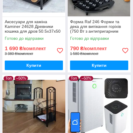
Аксесуари для каміна
Форма Raf 246 Форми та
Kaminer 24628 Древники
дека для випікання горіхів
кошика для дров 50.5x37x50
(750 Вт з антипригарним
см Дров'яна для каміна
покриттям, 6 горішків) Форма
Готово до відправки
Готово до відправки
Сучасний дровник
для запікання
1 690
790
₴/комплект
₴/комплект
3 380 ₴/комплект
1 580 ₴/комплект
Купити
Купити
Топ
–50%
Топ
–50%